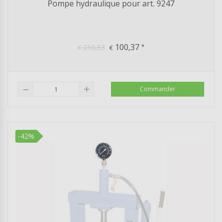
Pompe hydraulique pour art. 9247
100,37
210,53
*
€
€
add
Commander
remove
-42%