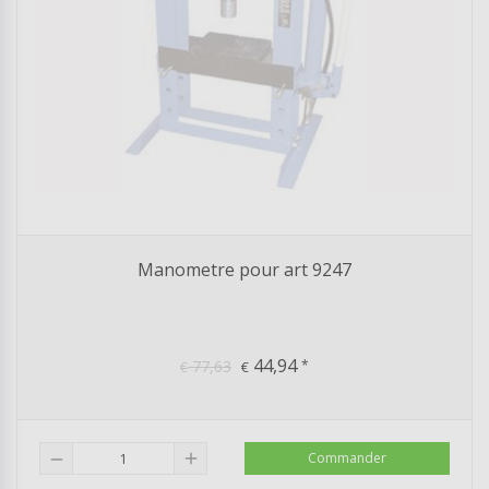
Manometre pour art 9247
44,94
77,63
*
€
€
add
Commander
remove