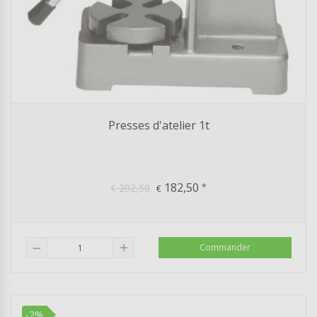
Presses d'atelier 1t
182,50
202,50
*
€
€
add
Commander
remove
-2%