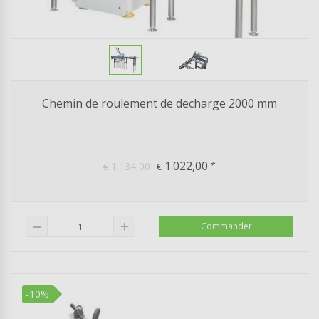
Chemin de roulement de decharge 2000 mm
1.022,00
1.134,00
*
€
€
add
Commander
remove
-10%