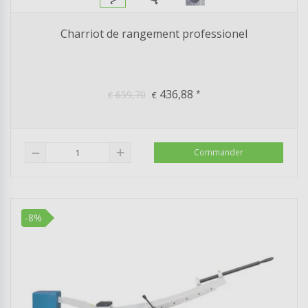
Charriot de rangement professionel
436,88
659,70
*
€
€
add
Commander
remove
-8%