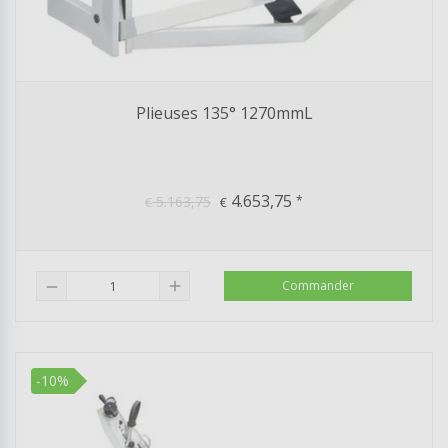
Plieuses 135° 1270mmL
4.653,75
5.163,75
*
€
€
add
Commander
remove
-10%