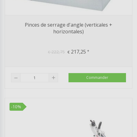
Pinces de serrage d'angle (verticales +
horizontales)
217,25
222,75
*
€
€
add
Commander
remove
-10%