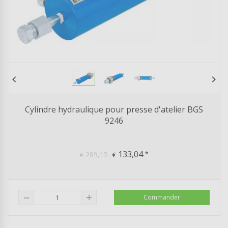
chevron_left
chevron_right
Cylindre hydraulique pour presse d'atelier BGS
9246
133,04
289,15
*
€
€
add
Commander
remove