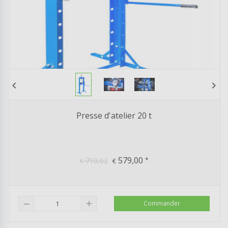
chevron_left
chevron_right
Presse d'atelier 20 t
579,00
710,02
*
€
€
add
Commander
remove