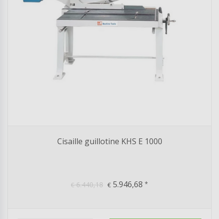
Cisaille guillotine KHS E 1000
5.946,68
6.440,18
*
€
€