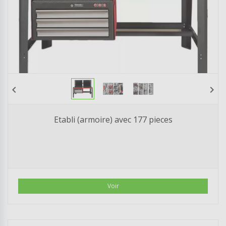
chevron_left
chevron_right
Etabli (armoire) avec 177 pieces
Voir