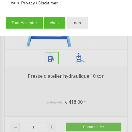
web:
Privacy / Disclaimer
Tout Accepter
choix
non
Presse d'atelier hydraulique 10 ton
418,00
445,40
*
€
€
add
Commander
remove