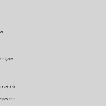
se
de tuyaux
avail a di
ampes de n