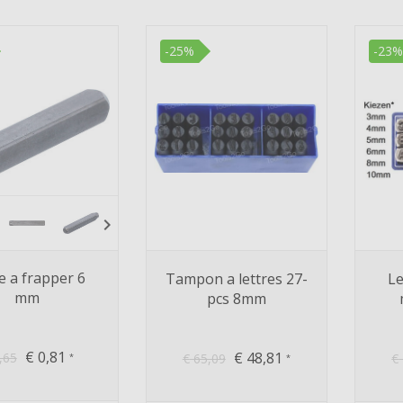
-25%
-23%
chevron_right
le a frapper 6
Tampon a lettres 27-
Le
mm
pcs 8mm
€
0,81
€
48,81
,65
€
65,09
€
*
*