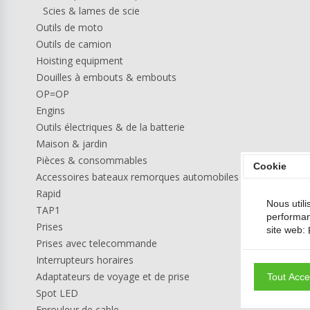
Scies & lames de scie
Outils de moto
Outils de camion
Hoisting equipment
Douilles à embouts & embouts
OP=OP
Engins
Outils électriques & de la batterie
Maison & jardin
Pièces & consommables
Cookie
Accessoires bateaux remorques automobiles
Rapid
Nous utili
TAP1
performan
Prises
site web:
Prises avec telecommande
Interrupteurs horaires
Adaptateurs de voyage et de prise
Tout Acce
Spot LED
Enrouleur de cable