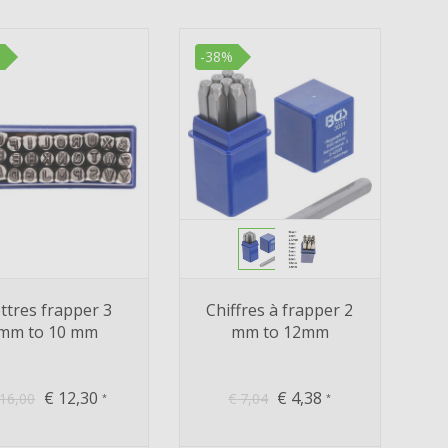
-38%
ttres frapper 3
Chiffres à frapper 2
mm to 10 mm
mm to 12mm
€
12,30
€
4,38
16,00
€
7,04
*
*