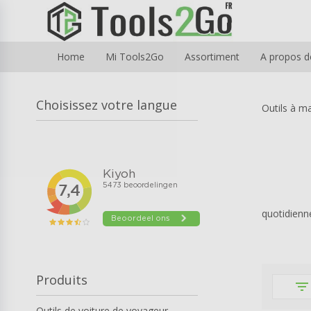
Home
Mi Tools2Go
Assortiment
A propos d
Choisissez votre langue
Outils à m
quotidienne
Produits
filter_list
Outils de voiture de voyageur