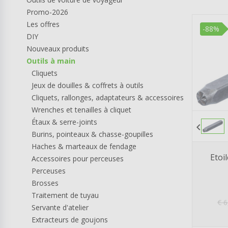
Promo-2026
Les offres
-88%
DIY
Nouveaux produits
Outils à main
Cliquets
Jeux de douilles & coffrets à outils
Cliquets, rallonges, adaptateurs & accessoires
Wrenches et tenailles à cliquet
Étaux & serre-joints
chevron_left
Burins, pointeaux & chasse-goupilles
Haches & marteaux de fendage
Etoi
Accessoires pour perceuses
Perceuses
Brosses
Traitement de tuyau
€
6
Servante d'atelier
Extracteurs de goujons