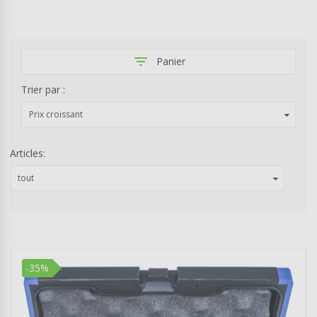
filter_list
Panier
Trier par :
Prix croissant
Articles:
tout
-35%