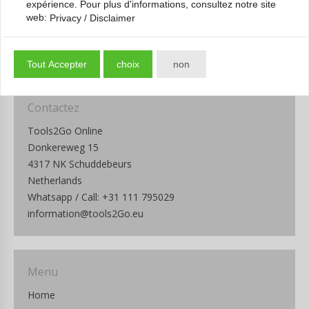
expérience. Pour plus d'informations, consultez notre site
web:
Privacy / Disclaimer
Tout Accepter
choix
non
Contactez
Tools2Go Online
Donkereweg 15
4317 NK Schuddebeurs
Netherlands
Whatsapp / Call: +31 111 795029
information@tools2Go.eu
Menu
Home