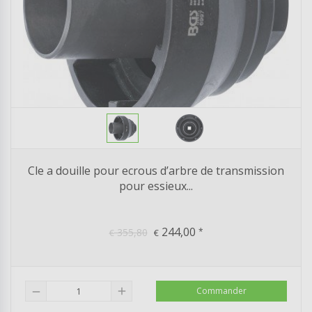
Cle a douille pour ecrous d’arbre de transmission
pour essieux...
244,00
355,80
*
€
€
add
Commander
remove