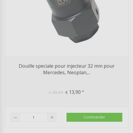
Douille speciale pour injecteur 32 mm pour
Mercedes, Neoplan,...
13,90
20,64
*
€
€
add
Commander
remove