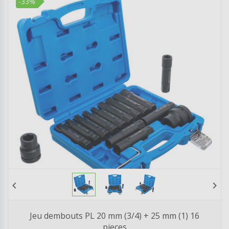
-33%
chevron_left
chevron_right
Jeu dembouts PL 20 mm (3/4) + 25 mm (1) 16
pieces