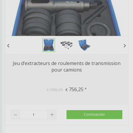
chevron_left
chevron_right
Jeu d’extracteurs de roulements de transmission
pour camions
756,25
988,26
*
€
€
add
Commander
remove