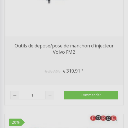
Outils de depose/pose de manchon d'injecteur
Volvo FM2
310,91
387,99
*
€
€
add
Commander
remove
-20%