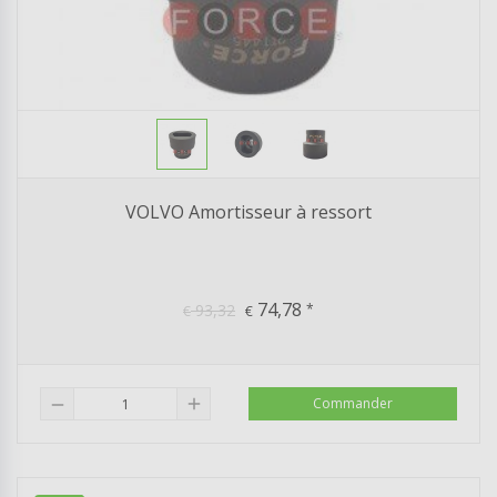
VOLVO Amortisseur à ressort
74,78
93,32
*
€
€
add
Commander
remove