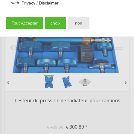
web:
Privacy / Disclaimer
Tout Accepter
choix
non
chevron_left
chevron_right
Testeur de pression de radiateur pour camions
300,89
435,36
*
€
€