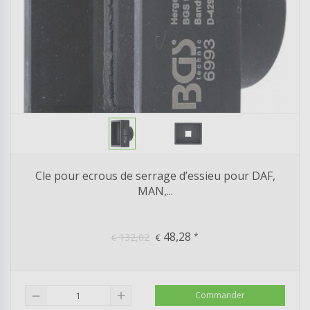
Cle pour ecrous de serrage d’essieu pour DAF,
MAN,...
48,28
132,02
*
€
€
add
Commander
remove