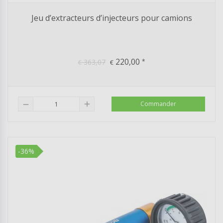
Jeu d’extracteurs d’injecteurs pour camions
220,00
363,07
*
€
€
add
Commander
remove
-36%