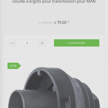
Douille a ergots pour transmission pour MAN
79,00
130,45
*
€
€
add
Commander
remove
-31%