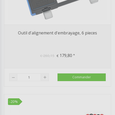
Outil d'alignement d'embrayage, 6 pieces
179,80
260,15
*
€
€
add
Commander
remove
-20%