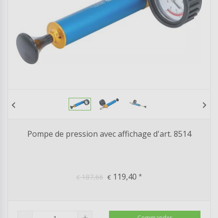
chevron_left
chevron_right
Pompe de pression avec affichage d'art. 8514
119,40
187,66
*
€
€
Commander