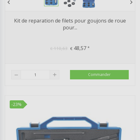
chevron_left
chevron_right
Kit de reparation de filets pour goujons de roue
pour...
48,57
110,63
*
€
€
add
Commander
remove
-23%