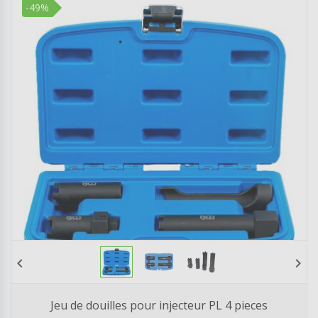
-49%
chevron_left
chevron_right
Jeu de douilles pour injecteur PL 4 pieces