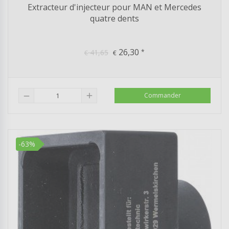
Extracteur d'injecteur pour MAN et Mercedes
quatre dents
26,30
41,65
*
€
€
add
Commander
remove
-63%