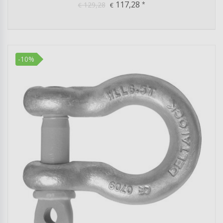
117,28
129,28
*
€
€
-10%