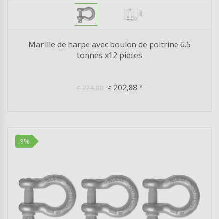
Manille de harpe avec boulon de poitrine 6.5
tonnes x12 pieces
202,88
224,88
*
€
€
-9%