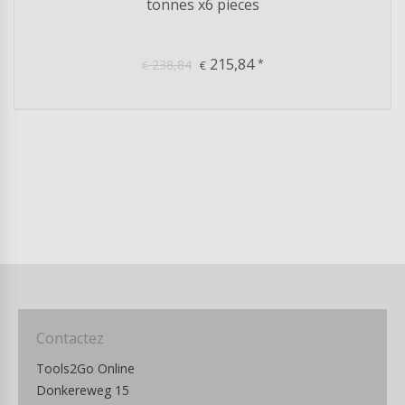
tonnes x6 pieces
215,84
238,84
*
€
€
Contactez
Tools2Go Online
Donkereweg 15