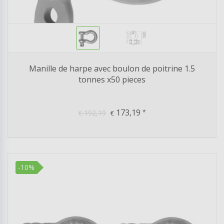
Manille de harpe avec boulon de poitrine 1.5
tonnes x50 pieces
173,19
192,19
*
€
€
-10%