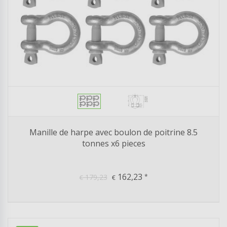
Manille de harpe avec boulon de poitrine 8.5
tonnes x6 pieces
162,23
179,23
*
€
€