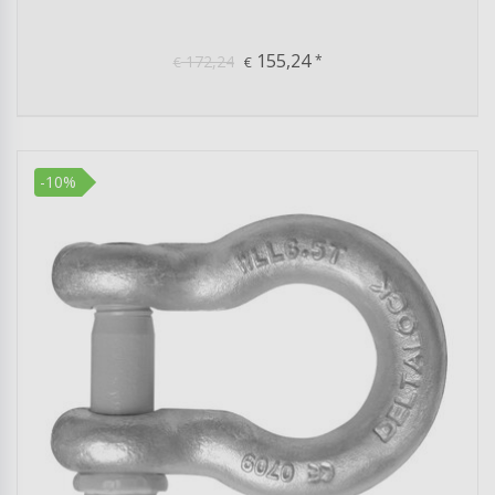
155,24
172,24
*
€
€
-10%