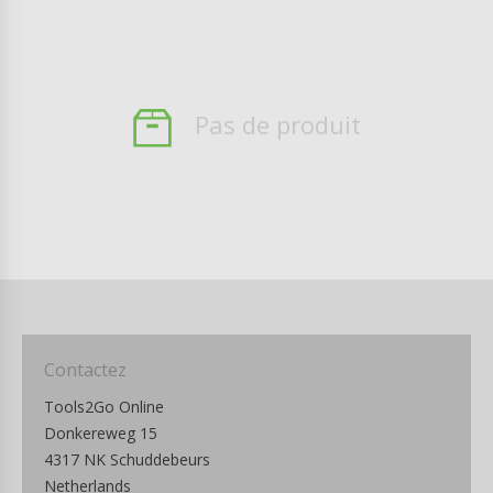
Pas de produit
Contactez
Tools2Go Online
Donkereweg 15
4317 NK Schuddebeurs
Netherlands