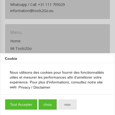
Whatsapp / Call: +31 111 795029
information@tools2Go.eu
Menu
Home
Mi Tools2Go
Assortiment
Cookie
A propos de nous
Contact
Nous utilisons des cookies pour fournir des fonctionnalités
utiles et mesurer les performances afin d'améliorer votre
Paiements
expérience. Pour plus d'informations, consultez notre site
Information d'expédition
web:
Privacy / Disclaimer
Conditions générales de vente
Privacy / Disclaimer
Tout Accepter
choix
non
FAQ