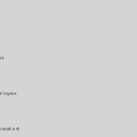
se
de tuyaux
avail a di