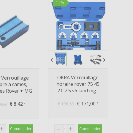
-14%
chevron_left
chevron_right
OKRA Verrouillage
l Verrouillage
horaire rover 75 45
bre a cames,
2.0 2.5 v6 land mg...
es Rover + MG
€
171,00
€
8,42
€
198,69
,50
*
*
add
Commander
add
Commander
remove