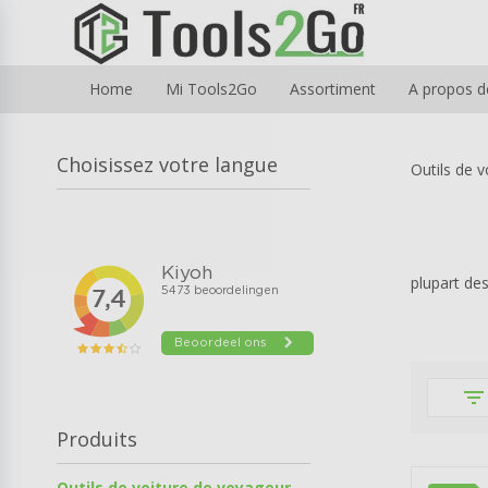
Home
Mi Tools2Go
Assortiment
A propos d
Choisissez votre langue
Outils de 
plupart de
filter_list
Produits
Outils de voiture de voyageur