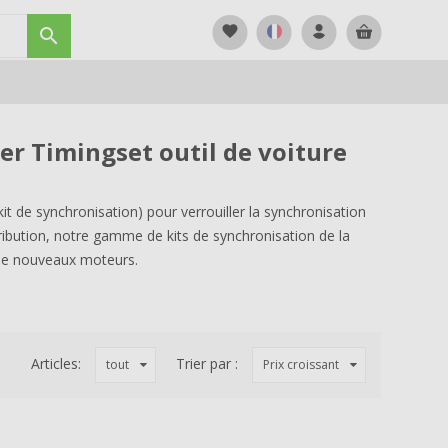
favorite

er Timingset outil de voiture
kit de synchronisation) pour verrouiller la synchronisation
ribution, notre gamme de kits de synchronisation de la
r de nouveaux moteurs.
Articles:
Trier par :
tout
Prix croissant