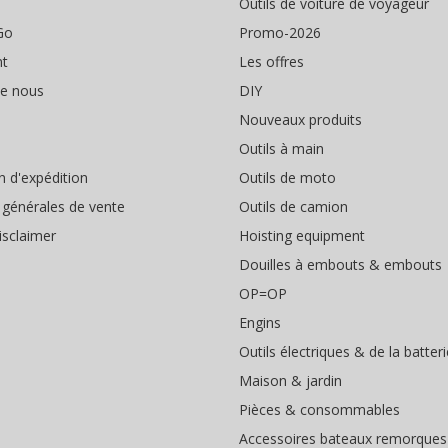
Outils de voiture de voyageur
Go
Promo-2026
nt
Les offres
de nous
DIY
Nouveaux produits
Outils à main
n d'expédition
Outils de moto
 générales de vente
Outils de camion
isclaimer
Hoisting equipment
Douilles à embouts & embouts
OP=OP
Engins
Outils électriques & de la batteri
Maison & jardin
Pièces & consommables
Accessoires bateaux remorques