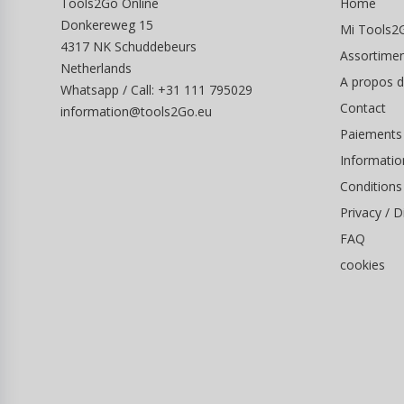
Tools2Go Online
Home
Donkereweg 15
Mi Tools2
4317 NK Schuddebeurs
Assortime
Netherlands
A propos 
Whatsapp / Call: +31 111 795029
Contact
information@tools2Go.eu
Paiements
Informatio
Conditions
Privacy / D
FAQ
cookies