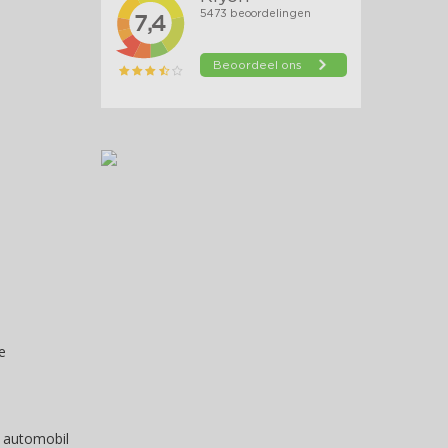
e
 automobil