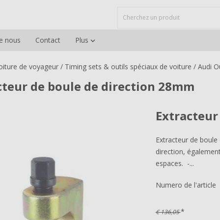
e nous
Contact
Plus

voiture de voyageur
/
Timing sets & outils spéciaux de voiture
/
Audi Ou
cteur de boule de direction 28mm
Extracteur
Extracteur de boule 
direction, également
espaces. -...
Numero de l'article
*
€ 136,05