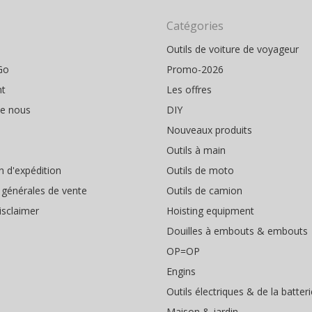
Catégories
Outils de voiture de voyageur
Go
Promo-2026
nt
Les offres
de nous
DIY
Nouveaux produits
Outils à main
n d'expédition
Outils de moto
 générales de vente
Outils de camion
isclaimer
Hoisting equipment
Douilles à embouts & embouts
OP=OP
Engins
Outils électriques & de la batteri
Maison & jardin