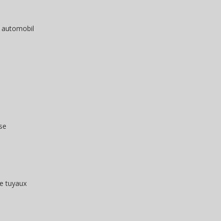
 automobil
se
de tuyaux