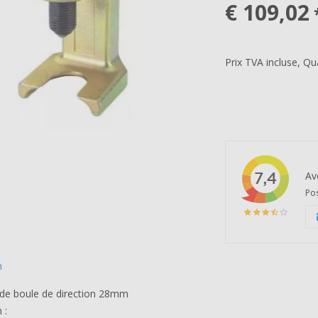
€ 109,02
Prix TVA incluse, Qu
Av
Pos
n
 de boule de direction 28mm
 :