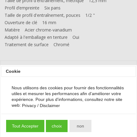
Taille de profil d'entraînement, métrique 12,5 mm
Profil d’empreinte Six pans
Taille de profil d'entraînement, pouces 1/2 "
Ouverture de clé 16 mm
Matière Acier chrome-vanadium
Adapté à l'emballage en tenture Oui
Traitement de surface Chromé
grade
L'expedition ? Nous livrons rapidement
Cookie
Nous utilisons des cookies pour fournir des fonctionnalités
utiles et mesurer les performances afin d'améliorer votre
expérience. Pour plus d'informations, consultez notre site
Contactez
web:
Privacy / Disclaimer
Tools2Go Online
Donkereweg 15
Tout Accepter
choix
non
4317 NK Schuddebeurs